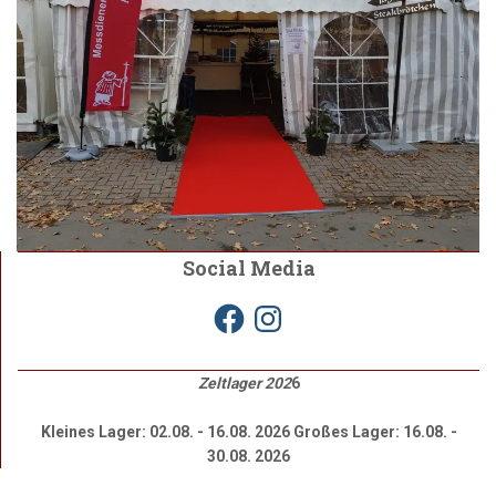
Social Media
F
I
a
n
c
s
e
t
b
a
Zeltlager 202
6
o
g
o
r
k
a
Kleines Lager: 02.08. - 16.08. 2026 Großes Lager: 16.08. -
m
30.08. 2026