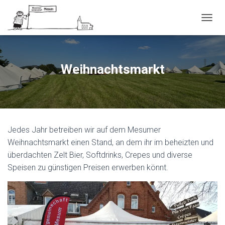
N
A
V
I
G
Weihnachtsmarkt
A
T
I
O
N
U
Jedes Jahr betreiben wir auf dem Mesumer
M
S
Weihnachtsmarkt einen Stand, an dem ihr im beheizten und
C
überdachten Zelt Bier, Softdrinks, Crepes und diverse
H
Speisen zu günstigen Preisen erwerben könnt.
A
L
T
E
N